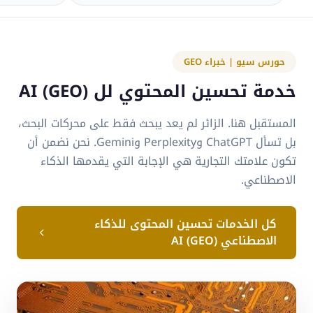
حورس سيو | خبراء GEO
خدمة تحسين المحتوي لل AI (GEO)
المستقبل هنا. الزائر لم يعد يبحث فقط على محركات البحث،
بل تسأل ChatGPT وPerplexity وGemini. نحن نضمن أن
تكون علامتك التجارية هي الإجابة التي يقدمها الذكاء
الاصطناعي.
كل الخدمات تحسين المحتوى للذكاء
الاصطناعي AI (GEO)