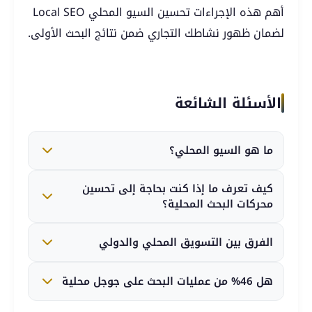
أهم هذه الإجراءات تحسين السيو المحلي Local SEO
لضمان ظهور نشاطك التجاري ضمن نتائج البحث الأولى.
الأسئلة الشائعة
ما هو السيو المحلي؟
يشير مصطلح السيو المحلي Local SEO إلى
كيف تعرف ما إذا كنت بحاجة إلى تحسين
الاستراتيجية التي تهدف لتحسين ظهور الأنشطة
محركات البحث المحلية؟
التجارية المحلية ضمن نتائج محركات البحث.
إذا ظل المنافسين يتصدرون باستمرار نتائج البحث
الفرق بين التسويق المحلي والدولي
المحلية، فهذه من أهم الإشارات على أن موقعك يحتاج
إلى تحسين السيو المحلي Local SEO.
من الممكن القيام بالتسويق المحلي في أي منطقة من
هل 46% من عمليات البحث على جوجل محلية
البلاد وفقا لقانون واحد يحكم الأعمال التجارية، أما في
التسويق الدولي، فيجب أن يُلم أصحاب الأعمال بكافة
نعم، لذا يعد الموقع الجغرافي مهمًا لتحسين السيو